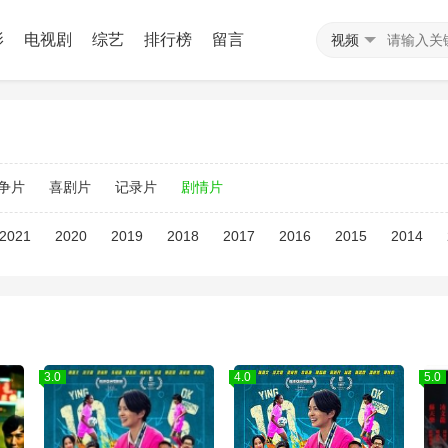
影
电视剧
综艺
排行榜
留言
视频
争片
喜剧片
记录片
剧情片
2021
2020
2019
2018
2017
2016
2015
2014
3.0
4.0
5.0