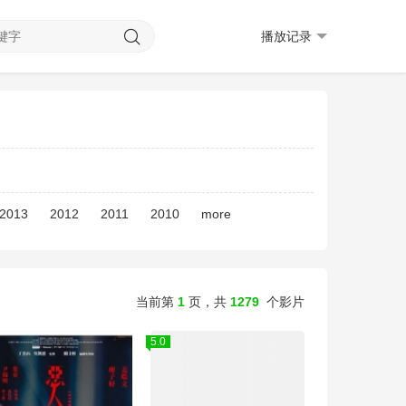
播放记录
2013
2012
2011
2010
more
当前第
1
页，
共
1279
个影片
5.0